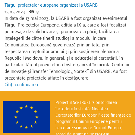
Târgul proiectelor europene organizat la USARB
15.05.2023
51
În data de 13 mai 2023, la USARB a fost organizat evenimentul
Târgul Proiectelor Europene, ediția a IX-a, care a fost focalizat
pe mesaje de solidarizare și promovare a păcii, facilitarea
înțelegerii de către tinerii studioși a modului în care
Comunitatea Europeană guvernează prin unitate, prin
respectarea drepturilor omului și prin susținerea plenară a
Republicii Moldova, în general, și a educației și cercetării, în
particular. Târgul proeictelor a fost organizat în incinta Centrului
de Inovație și Transfer Tehnologic ,,Nortek” din USARB. Au fost
prezentate proiectele aflate în desfășurare
Citiți continuarea
Proiectul Sci-TRUST “Consolidarea
încrederii în știință: Noaptea
Cercetătorilor Europeni” este finanțat de
programul Uniunii Europene pentru
cercetare și inovare Orizont Europa,
acord de grant nr. 101305415