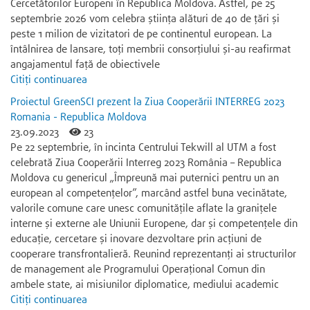
Cercetătorilor Europeni în Republica Moldova. Astfel, pe 25
septembrie 2026 vom celebra știința alături de 40 de țări și
peste 1 milion de vizitatori de pe continentul european. La
întâlnirea de lansare, toți membrii consorțiului și-au reafirmat
angajamentul față de obiectivele
Citiți continuarea
Proiectul GreenSCI prezent la Ziua Cooperării INTERREG 2023
Romania - Republica Moldova
23.09.2023
23
Pe 22 septembrie, în incinta Centrului Tekwill al UTM a fost
celebrată Ziua Cooperării Interreg 2023 România – Republica
Moldova cu genericul „Împreună mai puternici pentru un an
european al competențelor”, marcând astfel buna vecinătate,
valorile comune care unesc comunitățile aflate la granițele
interne și externe ale Uniunii Europene, dar și competențele din
educație, cercetare și inovare dezvoltare prin acțiuni de
cooperare transfrontalieră. Reunind reprezentanți ai structurilor
de management ale Programului Operațional Comun din
ambele state, ai misiunilor diplomatice, mediului academic
Citiți continuarea