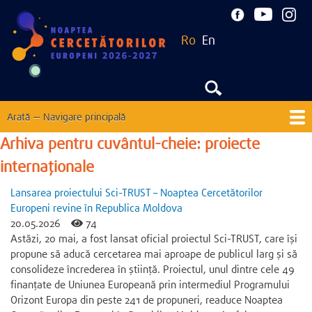
Mergi
la
Ro
En
conţinutul
principal
Arată — Navigare principală
Navigare
principală
Arhiva pentru cuvântul-cheie: proiecte
Acasă
Despre
Noutăți
EU Corner
Contacte
internaționale
Ediții precedente
Lansarea proiectului Sci-TRUST – Noaptea Cercetătorilor
Europeni revine în Republica Moldova
20.05.2026
74
Astăzi, 20 mai, a fost lansat oficial proiectul Sci-TRUST, care își
propune să aducă cercetarea mai aproape de publicul larg și să
consolideze încrederea în știință. Proiectul, unul dintre cele 49
finanțate de Uniunea Europeană prin intermediul Programului
Orizont Europa din peste 241 de propuneri, readuce Noaptea