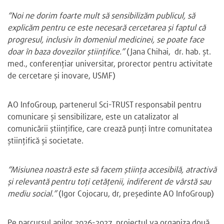
“Noi ne dorim foarte mult să sensibilizăm publicul, să
explicăm pentru ce este necesară cercetarea și faptul că
progresul, inclusiv în domeniul medicinei, se poate face
doar în baza dovezilor științifice.”
(Jana Chihai, dr. hab. șt.
med., conferențiar universitar, prorector pentru activitate
de cercetare și inovare, USMF)
AO InfoGroup, partenerul Sci-TRUST responsabil pentru
comunicare și sensibilizare, este un catalizator al
comunicării științifice, care crează punți între comunitatea
științifică și societate.
“Misiunea noastră este să facem știința accesibilă, atractivă
și relevantă pentru toți cetățenii, indiferent de vârstă sau
mediu social.”
(Igor Cojocaru, dr, președinte AO InfoGroup)
Pe parcursul anilor 2026-2027, proiectul va organiza două