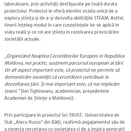
laboratoare, prin activități desfășurate pe toată durata
proiectului. Proiectul le oferă elevilor ocazia unică de a
explora știința și de a-și dezvolta abilitățile STEAM. Astfel,
tinerii înțeleg modul în care cunoștințele lor se aplică în
viața reală și ce rol are știința în rezolvarea provocărilor
societății actuale.
„Organizând Noaptea Cercetătorilor Europeni în Republica
Moldova, noi practic, susținem parcursul european al țării.
Un alt aspect important este, că proiectul ne permite să
demonstrăm societății că cercetătorii contribuie la
dezvoltarea țării. Și mai important este, că noi implicăm
tinerii.”
(Ion Tighineanu, academician, președintele
Academiei de Științe a Moldovei).
Prin participare în proiectul Sci-TRUST, Universitatea de
Stat „Alecu Russo” din Bălți, reafirmă angajamentul său de
a conecta cercetarea cu societatea și de a inspira generații