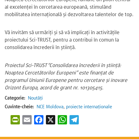
al excelenței în cercetarea europeană, stimulând
mobilitatea internațională și dezvoltarea talentelor de top.
Vă invităm să urmăriți și să vă implicați în activitățile
proiectului Sci-TRUST, pentru a contribui în comun la
consolidarea încrederii în știință.
Proiectul Sci-TRUST “Consolidarea încrederii în știință:
Noaptea Cercetătorilor Europeni” este finanțat de
programul Uniunii Europene pentru cercetare și inovare
Orizont Europa, acord de grant nr. 101305415.
Categorie:
Noutăți
Cuvinte-cheie:
NCE Moldova
,
proiecte internaționale
P
E
F
X
W
T
r
m
a
h
e
i
a
c
a
l
n
i
e
t
e