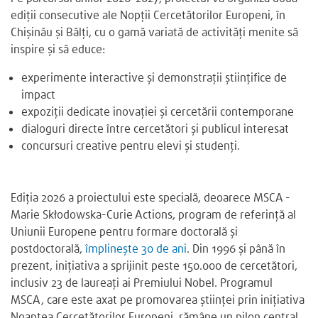
ediții consecutive ale Nopții Cercetătorilor Europeni, în
Chișinău și Bălți, cu o gamă variată de activități menite să
inspire și să educe:
experimente interactive și demonstrații științifice de
impact
expoziții dedicate inovației și cercetării contemporane
dialoguri directe între cercetători și publicul interesat
concursuri creative pentru elevi și studenți.
Ediția 2026 a proiectului este specială, deoarece MSCA -
Marie Skłodowska-Curie Actions, program de referință al
Uniunii Europene pentru formare doctorală și
postdoctorală,
împlinește 30 de ani
. Din 1996 și până în
prezent, inițiativa a sprijinit peste 150.000 de cercetători,
inclusiv 23 de laureați ai Premiului Nobel. Programul
MSCA, care este axat pe promovarea științei prin inițiativa
Noaptea Cercetătorilor Europeni, rămâne un pilon central