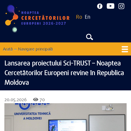
Mergi
la
Ro
En
conţinutul
principal
Arată — Navigare principală
Navigare
principală
Acasă
Despre
Noutăți
EU Corner
Contacte
Lansarea proiectului Sci-TRUST – Noaptea
Cercetătorilor Europeni revine în Republica
Ediții precedente
Moldova
20.05.2026
70