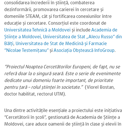
consolidarea încrederii în știință, combaterea
dezinformării, promovarea carierei în cercetare și
domeniile STEAM, cât și fortificarea conexiunilor între
educație și cercetare. Consorțiul este coordonat de
Universitatea Tehnică a Moldovei
și include
Academia de
Științe a Moldovei
,
Universitatea de Stat „Alecu Russo” din
Bălți
,
Universitatea de Stat de Medicină și Farmacie
“Nicolae Testemițanu”
și
Asociația Obștească InfoGroup
.
“Proiectul Noaptea Cercetătorilor Europeni, de fapt, nu se
referă doar la o singură seară. Este o serie de evenimente
dedicate unui domeniu foarte important, de prioritate
pentru țară – rolul științei în societate.”
(Viorel Bostan,
doctor habilitat, rectorul UTM).
Una dintre activitățile esențiale a proiectului este inițiativa
“Cercetătorii în școli”, gestionată de Academia de Științe a
Moldovei, care aduce oamenii de știință în clase și elevii în