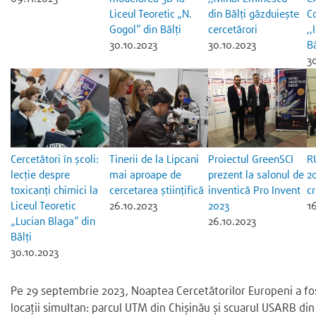
Liceul Teoretic „N.
din Bălți găzduiește
C
Gogol” din Bălți
cercetărori
,,
30.10.2023
30.10.2023
Bă
3
Cercetători în școli:
Tinerii de la Lipcani
Proiectul GreenSCI
R
lecție despre
mai aproape de
prezent la salonul de
20
toxicanți chimici la
cercetarea științifică
inventică Pro Invent
cr
Liceul Teoretic
26.10.2023
2023
1
„Lucian Blaga” din
26.10.2023
Bălţi
30.10.2023
Pe 29 septembrie 2023, Noaptea Cercetătorilor Europeni a fos
locații simultan: parcul UTM din Chișinău și scuarul USARB din