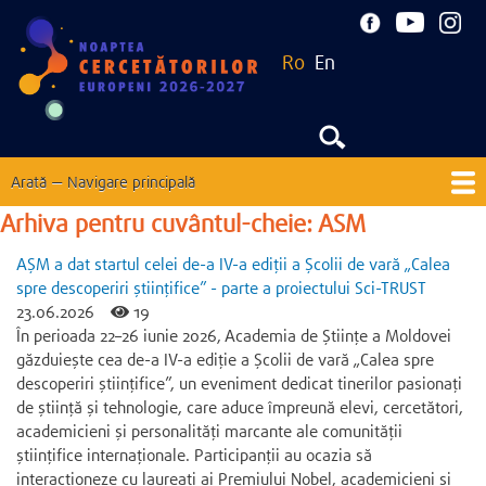
Mergi
la
Ro
En
conţinutul
principal
Arată — Navigare principală
Navigare
principală
Arhiva pentru cuvântul-cheie: ASM
Acasă
Despre
Noutăți
EU Corner
Contacte
AȘM a dat startul celei de-a IV-a ediții a Școlii de vară „Calea
Ediții precedente
spre descoperiri științifice” - parte a proiectului Sci-TRUST
23.06.2026
19
În perioada 22–26 iunie 2026, Academia de Științe a Moldovei
găzduiește cea de-a IV-a ediție a Școlii de vară „Calea spre
descoperiri științifice”, un eveniment dedicat tinerilor pasionați
de știință și tehnologie, care aduce împreună elevi, cercetători,
academicieni și personalități marcante ale comunității
științifice internaționale. Participanții au ocazia să
interacționeze cu laureați ai Premiului Nobel, academicieni și