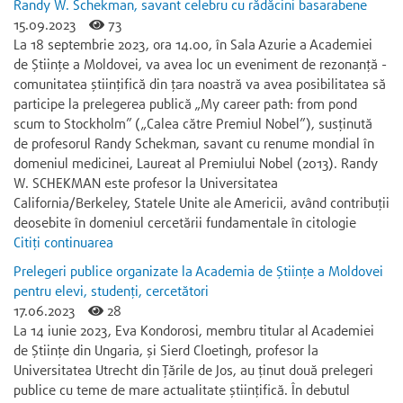
Randy W. Schekman, savant celebru cu rădăcini basarabene
15.09.2023
73
La 18 septembrie 2023, ora 14.00, în Sala Azurie a Academiei
de Științe a Moldovei, va avea loc un eveniment de rezonanță -
comunitatea științifică din țara noastră va avea posibilitatea să
participe la prelegerea publică „My career path: from pond
scum to Stockholm” („Calea către Premiul Nobel”), susținută
de profesorul Randy Schekman, savant cu renume mondial în
domeniul medicinei, Laureat al Premiului Nobel (2013). Randy
W. SCHEKMAN este profesor la Universitatea
California/Berkeley, Statele Unite ale Americii, având contribuții
deosebite în domeniul cercetării fundamentale în citologie
Citiți continuarea
Prelegeri publice organizate la Academia de Științe a Moldovei
pentru elevi, studenți, cercetători
17.06.2023
28
La 14 iunie 2023, Eva Kondorosi, membru titular al Academiei
de Științe din Ungaria, și Sierd Cloetingh, profesor la
Universitatea Utrecht din Țările de Jos, au ținut două prelegeri
publice cu teme de mare actualitate științifică. În debutul