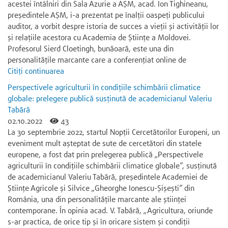
acestei întâlniri din Sala Azurie a AȘM, acad. Ion Tighineanu,
președintele AȘM, i-a prezentat pe înalții oaspeți publicului
auditor, a vorbit despre istoria de succes a vieții și activității lor
și relațiile acestora cu Academia de Științe a Moldovei.
Profesorul Sierd Cloetingh, bunăoară, este una din
personalitățile marcante care a conferențiat online de
Citiți continuarea
Perspectivele agriculturii în condițiile schimbării climatice
globale: prelegere publică susținută de academicianul Valeriu
Tabără
02.10.2022
43
La 30 septembrie 2022, startul Nopții Cercetătorilor Europeni, un
eveniment mult așteptat de sute de cercetători din statele
europene, a fost dat prin prelegerea publică „Perspectivele
agriculturii în condițiile schimbării climatice globale”, susținută
de academicianul Valeriu Tabără, președintele Academiei de
Științe Agricole și Silvice „Gheorghe Ionescu-Șișești” din
România, una din personalitățile marcante ale științei
contemporane. În opinia acad. V. Tabără, „Agricultura, oriunde
s-ar practica, de orice tip și în oricare sistem și condiții