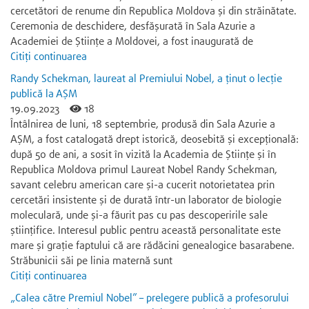
cercetători de renume din Republica Moldova și din străinătate.
Ceremonia de deschidere, desfășurată în Sala Azurie a
Academiei de Științe a Moldovei, a fost inaugurată de
Citiți continuarea
Randy Schekman, laureat al Premiului Nobel, a ținut o lecție
publică la AȘM
19.09.2023
18
Întâlnirea de luni, 18 septembrie, produsă din Sala Azurie a
AȘM, a fost catalogată drept istorică, deosebită și excepțională:
după 50 de ani, a sosit în vizită la Academia de Științe și în
Republica Moldova primul Laureat Nobel Randy Schekman,
savant celebru american care și-a cucerit notorietatea prin
cercetări insistente și de durată într-un laborator de biologie
moleculară, unde și-a făurit pas cu pas descoperirile sale
științifice. Interesul public pentru această personalitate este
mare și grație faptului că are rădăcini genealogice basarabene.
Străbunicii săi pe linia maternă sunt
Citiți continuarea
„Calea către Premiul Nobel” – prelegere publică a profesorului