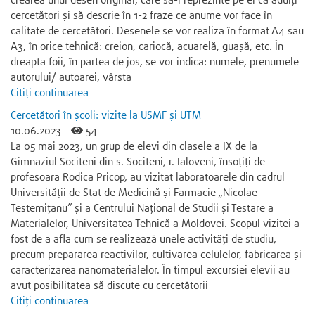
crearea unui desen original, care să-i reprezinte pe ei ca adulți
cercetători și să descrie în 1-2 fraze ce anume vor face în
calitate de cercetători. Desenele se vor realiza în format A4 sau
A3, în orice tehnică: creion, cariocă, acuarelă, guaşă, etc. În
dreapta foii, în partea de jos, se vor indica: numele, prenumele
autorului/ autoarei, vârsta
Citiți continuarea
Cercetători în școli: vizite la USMF și UTM
10.06.2023
54
La 05 mai 2023, un grup de elevi din clasele a IX de la
Gimnaziul Sociteni din s. Sociteni, r. Ialoveni, însoțiți de
profesoara Rodica Pricop, au vizitat laboratoarele din cadrul
Universității de Stat de Medicină şi Farmacie „Nicolae
Testemiţanu” și a Centrului Național de Studii și Testare a
Materialelor, Universitatea Tehnică a Moldovei. Scopul vizitei a
fost de a afla cum se realizează unele activități de studiu,
precum prepararea reactivilor, cultivarea celulelor, fabricarea și
caracterizarea nanomaterialelor. În timpul excursiei elevii au
avut posibilitatea să discute cu cercetătorii
Citiți continuarea