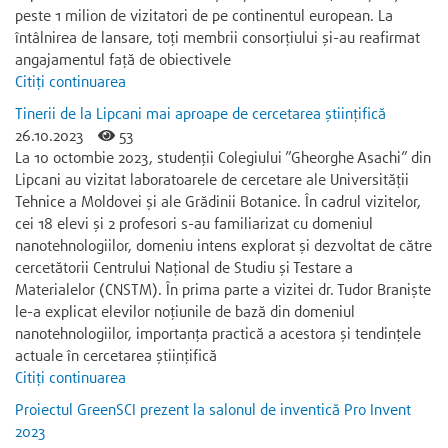
peste 1 milion de vizitatori de pe continentul european. La
întâlnirea de lansare, toți membrii consorțiului și-au reafirmat
angajamentul față de obiectivele
Citiți continuarea
Tinerii de la Lipcani mai aproape de cercetarea științifică
26.10.2023
53
La 10 octombie 2023, studenții Colegiului ”Gheorghe Asachi” din
Lipcani au vizitat laboratoarele de cercetare ale Universității
Tehnice a Moldovei și ale Grădinii Botanice. În cadrul vizitelor,
cei 18 elevi și 2 profesori s-au familiarizat cu domeniul
nanotehnologiilor, domeniu intens explorat și dezvoltat de către
cercetătorii Centrului Național de Studiu și Testare a
Materialelor (CNSTM). În prima parte a vizitei dr. Tudor Braniște
le-a explicat elevilor noțiunile de bază din domeniul
nanotehnologiilor, importanța practică a acestora și tendințele
actuale în cercetarea științifică
Citiți continuarea
Proiectul GreenSCI prezent la salonul de inventică Pro Invent
2023