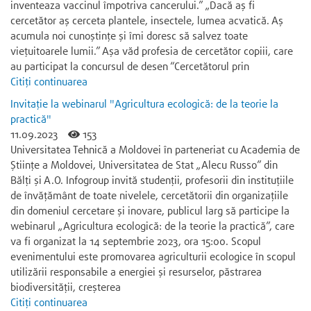
inventeaza vaccinul împotriva cancerului.” „Dacă aș fi
cercetător aș cerceta plantele, insectele, lumea acvatică. Aș
acumula noi cunoștințe și îmi doresc să salvez toate
viețuitoarele lumii.” Așa văd profesia de cercetător copiii, care
au participat la concursul de desen “Cercetătorul prin
Citiți continuarea
Invitație la webinarul "Agricultura ecologică: de la teorie la
practică"
11.09.2023
153
Universitatea Tehnică a Moldovei în parteneriat cu Academia de
Științe a Moldovei, Universitatea de Stat „Alecu Russo” din
Bălți și A.O. Infogroup invită studenții, profesorii din instituțiile
de învățământ de toate nivelele, cercetătorii din organizațiile
din domeniul cercetare și inovare, publicul larg să participe la
webinarul „Agricultura ecologică: de la teorie la practică”, care
va fi organizat la 14 septembrie 2023, ora 15:00. Scopul
evenimentului este promovarea agriculturii ecologice în scopul
utilizării responsabile a energiei și resurselor, păstrarea
biodiversității, creșterea
Citiți continuarea