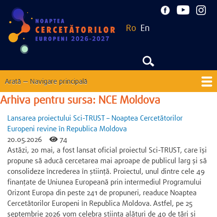
Mergi
la
Ro
En
conţinutul
principal
Arată — Navigare principală
Navigare
principală
Arhiva pentru sursa: NCE Moldova
Acasă
Despre
Noutăți
EU Corner
Contacte
Lansarea proiectului Sci-TRUST – Noaptea Cercetătorilor
Ediții precedente
Europeni revine în Republica Moldova
20.05.2026
74
Astăzi, 20 mai, a fost lansat oficial proiectul Sci-TRUST, care își
propune să aducă cercetarea mai aproape de publicul larg și să
consolideze încrederea în știință. Proiectul, unul dintre cele 49
finanțate de Uniunea Europeană prin intermediul Programului
Orizont Europa din peste 241 de propuneri, readuce Noaptea
Cercetătorilor Europeni în Republica Moldova. Astfel, pe 25
septembrie 2026 vom celebra știința alături de 40 de țări și