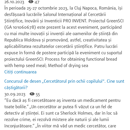
26.10.2023
47
În perioada 25-27 octombrie 2023, la Cluj Napoca, România, își
desfășoară lucrările Salonul Internațional al Cercetării
Științifice, Inovării și Inventicii PRO INVENT. Proiectul GreenSCI
(GA 101060678) este prezent la acest eveniment, participând
cu mai multe inovații și invenții ale oamenilor de știință din
Republica Moldova și promovând, astfel, creativitatea și
aplicabilitatea rezultatelor cercetării științifice. Patru lucrări
expuse în formă de postere participă la eveniment cu suportul
proiectului GreenSCI: Process for obtaining functional bread
with hemp seed meal; Method of drying sea
Citiți continuarea
Concursul de desen „Cercetătorul prin ochii copilului". Cine sunt
câștigătorii?
30.09.2023
55
“Eu dacă aș fi cercetătoare aș inventa un medicament pentru
toate bolile.” „Un cercetător ar putea fi văzut ca un fel de
detectiv al științei. Ei sunt ca Sherlock Holmes, dar în loc să
rezolve crime, ei rezolvă mistere ale naturii și ale lumii
înconjurătoare.” „În viitor mă văd un medic cercetător, care