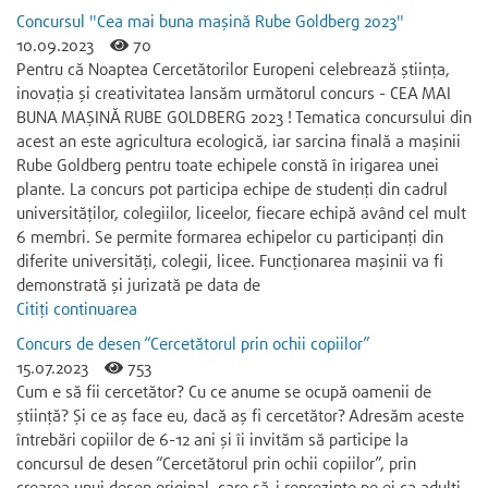
Concursul "Cea mai buna mașină Rube Goldberg 2023"
10.09.2023
70
Pentru că Noaptea Cercetătorilor Europeni celebrează știința,
inovația și creativitatea lansăm următorul concurs - CEA MAI
BUNA MAȘINĂ RUBE GOLDBERG 2023 ! Tematica concursului din
acest an este agricultura ecologică, iar sarcina finală a mașinii
Rube Goldberg pentru toate echipele constă în irigarea unei
plante. La concurs pot participa echipe de studenți din cadrul
universităților, colegiilor, liceelor, fiecare echipă având cel mult
6 membri. Se permite formarea echipelor cu participanți din
diferite universități, colegii, licee. Funcționarea mașinii va fi
demonstrată și jurizată pe data de
Citiți continuarea
Concurs de desen “Cercetătorul prin ochii copiilor”
15.07.2023
753
Cum e să fii cercetător? Cu ce anume se ocupă oamenii de
știință? Și ce aș face eu, dacă aș fi cercetător? Adresăm aceste
întrebări copiilor de 6-12 ani și îi invităm să participe la
concursul de desen “Cercetătorul prin ochii copiilor”, prin