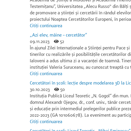
Academia de Științe a Moldovei și Academia Tinerilor
Testemițanu”, Universitatea „Alecu Russo" din Bălți și
de promovare a științei și cercetării în rândul elevil
proiectului Noaptea Cercetătorilor Europeni, în per
Citiți continuarea
„Azi elev, mâine – cercetător”
09.11.2023
52
În ajunul Zilei Internaționale a Științei pentru Pace 
tinerilor cu realizările și posibilitățile cercetătoril
Ialoveni a adus ultima zi a vacanței de toamnă. Tiner
instituției Valeria Suruceanu, au cunoscut treaptă cu 
Citiți continuarea
Cercetători în școli: lecție despre modelarea 3D la Lic
30.10.2023
50
Instituţia Publică Liceul Teoretic „N. Gogol” din mun.
domnul Alexandr Ojegov, dr., conf. univ., tânăr cercet
și educație prin intermediul prelegerilor publice prez
2022-2023 (GA 101060678). La eveniment au particip
Citiți continuarea