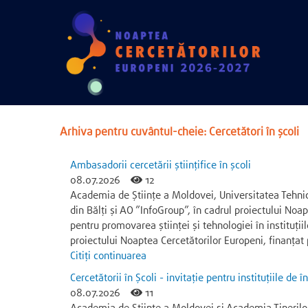
Arhiva pentru cuvântul-cheie: Cercetători în școli
Ambasadorii cercetării științifice în școli
08.07.2026
12
Academia de Științe a Moldovei, Universitatea Tehni
din Bălți și AO ”InfoGroup”, în cadrul proiectului Noa
pentru promovarea științei și tehnologiei în instituți
proiectului Noaptea Cercetătorilor Europeni, finanța
Citiți continuarea
Cercetătorii în Școli - invitație pentru instituțiile de
08.07.2026
11