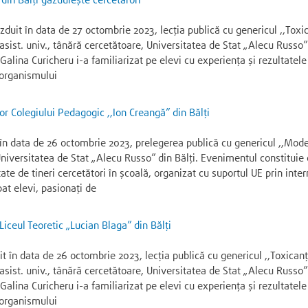
 din Bălți găzduiește cercetărori
zduit în data de 27 octombrie 2023, lecția publică cu genericul ,,Toxic
asist. univ., tânără cercetătoare, Universitatea de Stat „Alecu Russo”
alina Curicheru i-a familiarizat pe elevi cu experiența și rezultatele ca
 organismului
or Colegiului Pedagogic ,,Ion Creangă” din Bălți
 în data de 26 octombrie 2023, prelegerea publică cu genericul ,,Mod
 Universitatea de Stat „Alecu Russo” din Bălți. Evenimentul constituie 
ate de tineri cercetători în școală, organizat cu suportul UE prin int
t elevi, pasionați de
 Liceul Teoretic „Lucian Blaga” din Bălţi
it în data de 26 octombrie 2023, lecția publică cu genericul ,,Toxicanț
asist. univ., tânără cercetătoare, Universitatea de Stat „Alecu Russo”
alina Curicheru i-a familiarizat pe elevi cu experiența și rezultatele ca
 organismului