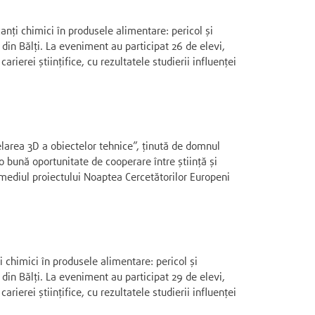
anți chimici în produsele alimentare: pericol și
 din Bălți. La eveniment au participat 26 de elevi,
rierei științifice, cu rezultatele studierii influenței
elarea 3D a obiectelor tehnice”, ținută de domnul
o bună oportunitate de cooperare între știință și
ermediul proiectului Noaptea Cercetătorilor Europeni
i chimici în produsele alimentare: pericol și
 din Bălți. La eveniment au participat 29 de elevi,
rierei științifice, cu rezultatele studierii influenței