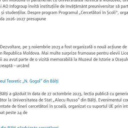
 din Moldova în parteneriat cu Universitatea Tehnică a Moldovei, Un
 AO Infogroup invită instituțiile de învățământ preuniversitar să parti
or și studenților. Despre program Programul „Cercetători în Școli", or
ioada 2026-2027 presupune
și Dezvoltare, pe 3 noiembrie 2023 a fost organizată o nouă acțiune de
or din Republica Moldova. Mai multe surprize frumoase pentru elevii Lic
ii au avut parte de o vizită memorabilă la Muzeul de Istorie a Orașul
treaptă – urcând
eul Teoretic „N. Gogol” din Bălți
 Bălți a găzduit în data de 27 octombrie 2023, lecția publică cu generi
ător la Universitatea de Stat „Alecu Russo” din Bălți. Evenimentul co
entate de tineri cercetători în școală, organizat cu suportul UE prin i
at peste 24 de