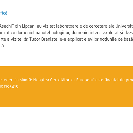
fică
achi” din Lipcani au vizitat laboratoarele de cercetare ale Universită
iliarizat cu domeniul nanotehnologiilor, domeniu intens explorat și dezv
te a vizitei dr. Tudor Braniște le-a explicat elevilor noțiunile de ba
ică
ncrederii în știință: Noaptea Cercetătorilor Europeni” este finanțat de p
 101305415