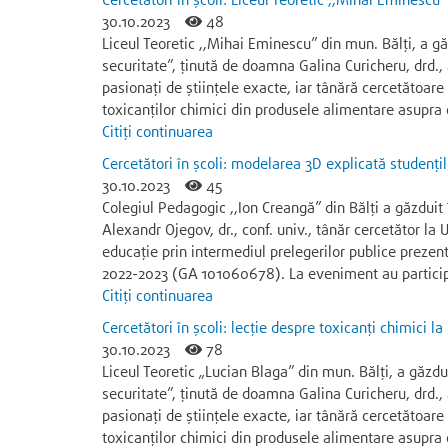
Cercetători în școli: Liceul Teoretic ,,Mihai Eminescu”
30.10.2023
48
Liceul Teoretic ,,Mihai Eminescu” din mun. Bălți, a gă
securitate”, ținută de doamna Galina Curicheru, drd., 
pasionați de științele exacte, iar tânără cercetătoare G
toxicanților chimici din produsele alimentare asupra
Citiți continuarea
Cercetători în școli: modelarea 3D explicată studențil
30.10.2023
45
Colegiul Pedagogic ,,Ion Creangă” din Bălți a găzduit
Alexandr Ojegov, dr., conf. univ., tânăr cercetător la
educație prin intermediul prelegerilor publice prezent
2022-2023 (GA 101060678). La eveniment au participa
Citiți continuarea
Cercetători în școli: lecție despre toxicanți chimici la
30.10.2023
78
Liceul Teoretic „Lucian Blaga” din mun. Bălţi, a găzdu
securitate”, ținută de doamna Galina Curicheru, drd., 
pasionați de științele exacte, iar tânără cercetătoare G
toxicanților chimici din produsele alimentare asupra