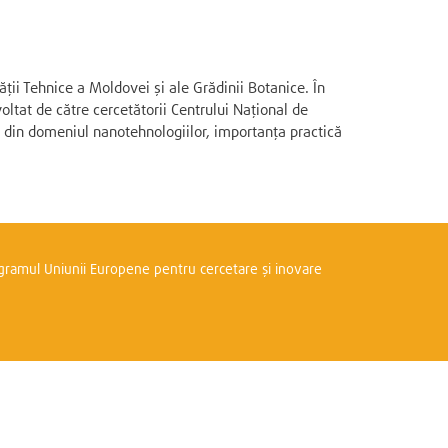
ții Tehnice a Moldovei și ale Grădinii Botanice. În
oltat de către cercetătorii Centrului Național de
ză din domeniul nanotehnologiilor, importanța practică
rogramul Uniunii Europene pentru cercetare și inovare