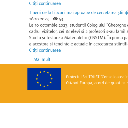
Citiți continuarea
Tinerii de la Lipcani mai aproape de cercetarea științi
26.10.2023
53
La 10 octombie 2023, studenții Colegiului ”Gheorghe As
cadrul vizitelor, cei 18 elevi și 2 profesori s-au fam
Studiu și Testare a Materialelor (CNSTM). În prima par
a acestora și tendințele actuale în cercetarea științif
Citiți continuarea
Mai mult
Proiectul Sci-TRUST “Consolidarea î
Orizont Europa, acord de grant nr.