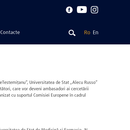
Contacte
Ro
En
aeTestemițanu”, Universitatea de Stat „Alecu Russo”
etători, care vor deveni ambasadori ai cercetării
ganizat cu suportul Comisiei Europene în cadrul