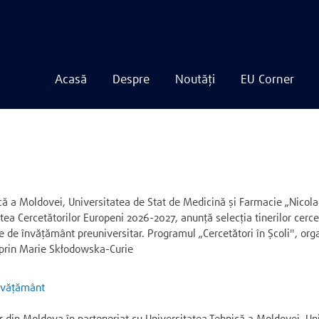
Acasă
Despre
Noutăți
EU Corner
Navigare
principală
Mergi
la
conţinutul
principal
că a Moldovei, Universitatea de Stat de Medicină și Farmacie „Nicol
ptea Cercetătorilor Europeni 2026-2027, anunță selecția tinerilor cerc
ile de învățământ preuniversitar. Programul „Cercetători în Școli", or
t prin Marie Skłodowska-Curie
 învățământ