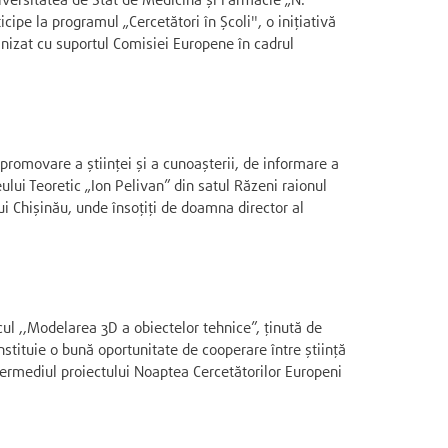
iversitatea de Stat de Medicină și Farmacie „N.
cipe la programul „Cercetători în Școli", o inițiativă
ganizat cu suportul Comisiei Europene în cadrul
 promovare a științei și a cunoașterii, de informare a
eului Teoretic „Ion Pelivan” din satul Răzeni raionul
ui Chișinău, unde însoțiți de doamna director al
cul ,,Modelarea 3D a obiectelor tehnice”, ținută de
nstituie o bună oportunitate de cooperare între știință
ntermediul proiectului Noaptea Cercetătorilor Europeni