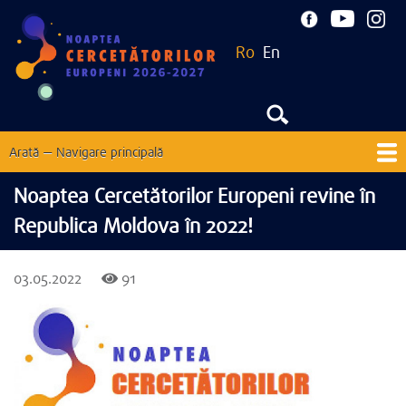
Mergi
la
Ro
En
conţinutul
principal
Arată — Navigare principală
Navigare
principală
Acasă
Despre
Noutăți
EU Corner
Contacte
Noaptea Cercetătorilor Europeni revine în
Republica Moldova în 2022!
Ediții precedente
03.05.2022
91