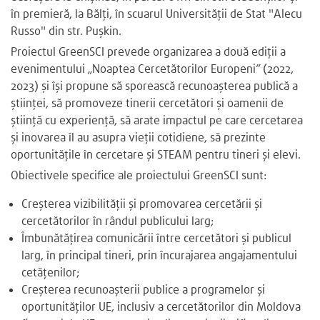
în premieră, la Bălți, în scuarul Universității de Stat "Alecu
Russo" din str. Pușkin.
Proiectul GreenSCI prevede organizarea a două ediții a
evenimentului „Noaptea Cercetătorilor Europeni” (2022,
2023) și își propune să sporească recunoașterea publică a
științei, să promoveze tinerii cercetători și oamenii de
știință cu experiență, să arate impactul pe care cercetarea
și inovarea îl au asupra vieții cotidiene, să prezinte
oportunitățile în cercetare și STEAM pentru tineri și elevi.
Obiectivele specifice ale proiectului GreenSCI sunt:
Creșterea vizibilității și promovarea cercetării și
cercetătorilor în rândul publicului larg;
Îmbunătățirea comunicării între cercetători și publicul
larg, în principal tineri, prin încurajarea angajamentului
cetățenilor;
Creșterea recunoașterii publice a programelor și
oportunităților UE, inclusiv a cercetătorilor din Moldova