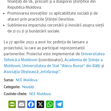
finanțați de UE, precum și a diasporei științifice din
Republica Moldova.
Promovarea inovațiilor cu aplicabilitate socială și de
afaceri prin practicile Științei Deschise.
Sublinierea impactului cercetării și inovării asupra vieții
de zi cu zi și bunăstării sociale.
La 27 aprilie 2022 a avut loc ședința de lansare a
proiectului, la care au participat reprezentanții
partenerilor. Proiectul este implementat de
Universitatea
Tehnică a Moldovei
(coordonator),
Academia de Științe a
Moldovei
,
Universitatea de Stat "Alecu Russo" din Bălți
și
Asociația Obștească „InfoGroup”
.
Sursa:
NCE Moldova
Categorie:
Noutăți
Cuvinte-cheie:
NCE Moldova
P
E
F
X
W
T
r
m
a
h
e