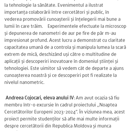
la tehnologie la sănătate. Evenimentul a ilustrat
importanța colaborării între cercetători și public, în
vederea promovării cunoașterii și înțelegerii mai bune a
lumii în care trăim. Experimentele efectuate la microscop
şi depunerea de nanometri de aur pe fire de păr m-au
impresionat profund. Acest lucru a demonstrat cu claritate
capacitatea umană de a controla și manipula lumea la scară
extrem de mică, deschizând uși către o multitudine de
aplicații și descoperiri inovatoare în domeniul științei și
tehnologiei. Este uimitor să vedem cât de departe a ajuns
cunoașterea noastră și ce descoperiri pot fi realizate la
nivelul nanometric.
Andreea Cojocari, eleva anului IV
: Am avut ocazia să fiu
membru într-o excursie în cadrul proiectului ,,Noaptea
Cercetătorilor Europeni 2023-2024”. În viziunea mea, acest
proiect permite studenților să afle mai multe informații
despre cercetătorii din Republica Moldova și munca