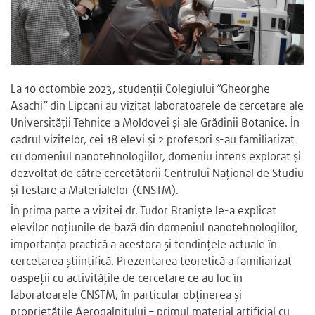
La 10 octombie 2023, studenții Colegiului ”Gheorghe
Asachi” din Lipcani au vizitat laboratoarele de cercetare ale
Universității Tehnice a Moldovei și ale Grădinii Botanice. În
cadrul vizitelor, cei 18 elevi și 2 profesori s-au familiarizat
cu domeniul nanotehnologiilor, domeniu intens explorat și
dezvoltat de către cercetătorii Centrului Național de Studiu
și Testare a Materialelor (CNSTM).
În prima parte a vizitei dr. Tudor Braniște le-a explicat
elevilor noțiunile de bază din domeniul nanotehnologiilor,
importanța practică a acestora și tendințele actuale în
cercetarea științifică. Prezentarea teoretică a familiarizat
oaspeții cu activitățile de cercetare ce au loc în
laboratoarele CNSTM, în particular obținerea și
proprietățile Aerogalnitului – primul material artificial cu