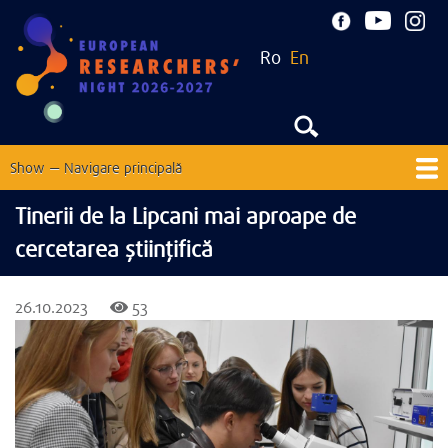
Skip
to
Ro
En
main
content
Show — Navigare principală
Navigare
principală
Home
About
News
EU Corner
Contact
Tinerii de la Lipcani mai aproape de
cercetarea științifică
Past events
26.10.2023
53