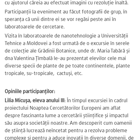
cu ajutorul căreia au efectuat imagini cu rezoluție înaltă.
Participanții la eveniment au făcut fotografii de grup, în
speranța că unii dintre ei se vor regăsi peste ani în
laboratoarele de cercetare.
Vizita în laboratoarele de nanotehnologie a Universității
Tehnice a Moldovei a fost urmată de o excursie în serele
de colecție ale Grădinii Botanice, unde dr. Maria Tabără și
dna Valentina Țîmbală le-au prezentat elevilor cele mai
diverse specii de plante de pe toate continentele, plante
tropicale, su-tropicale, cactuși, etc.
Opiniile participanților:
Lilia Micușa, eleva anului III
: În timpul excursiei în cadrul
proiectului Noaptea Cercetătorilor Europeni am aflat
despre fascinanta lume a cercetării ştiinţifice şi impactul
său asupra societății noastre. Am descoperit cum oamenii
de știință lucrează neîncetat pentru a rezolva probleme
complexe și pentru a aduce inovații în diverse domenii, de