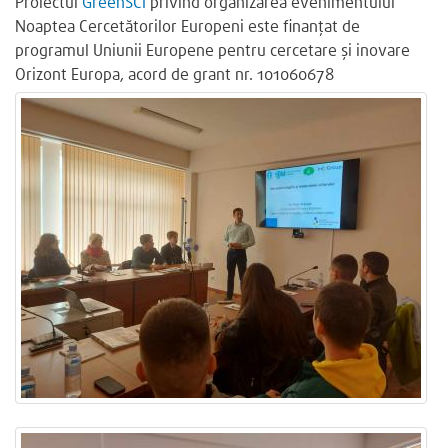
Proiectul
GreenSCI
privind organizarea evenimentului
Noaptea Cercetătorilor Europeni este finanțat de
programul Uniunii Europene pentru cercetare și inovare
Orizont Europa, acord de grant nr. 101060678