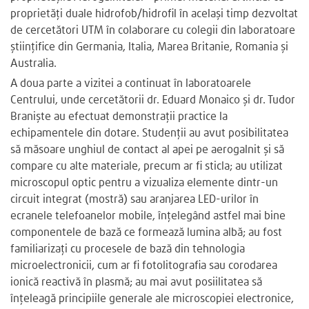
proprietăți duale hidrofob/hidrofil în același timp dezvoltat
de cercetători UTM în colaborare cu colegii din laboratoare
științifice din Germania, Italia, Marea Britanie, Romania și
Australia.
A doua parte a vizitei a continuat în laboratoarele
Centrului, unde cercetătorii dr. Eduard Monaico și dr. Tudor
Braniște au efectuat demonstrații practice la
echipamentele din dotare. Studenții au avut posibilitatea
să măsoare unghiul de contact al apei pe aerogalnit și să
compare cu alte materiale, precum ar fi sticla; au utilizat
microscopul optic pentru a vizualiza elemente dintr-un
circuit integrat (mostră) sau aranjarea LED-urilor în
ecranele telefoanelor mobile, înțelegând astfel mai bine
componentele de bază ce formează lumina albă; au fost
familiarizați cu procesele de bază din tehnologia
microelectronicii, cum ar fi fotolitografia sau corodarea
ionică reactivă în plasmă; au mai avut posiilitatea să
înțeleagă principiile generale ale microscopiei electronice,